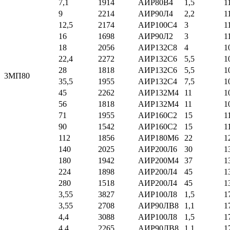
7,1
1914
АИР80В4
1,5
1
9
2214
АИР90Л4
2,2
1
12,5
2174
АИР100С4
3
1
16
1698
АИР90Л2
3
1
18
2056
АИР132С8
4
1
22,4
2272
АИР132С6
5,5
1
28
1818
АИР132С6
5,5
1
3МП80
35,5
1955
АИР132С4
7,5
1
45
2262
АИР132М4
11
1
56
1818
АИР132М4
11
1
71
1955
АИР160С2
15
1
90
1542
АИР160С2
15
1
112
1856
АИР180М6
22
1
140
2025
АИР200Л6
30
1
180
1942
АИР200М4
37
1
224
1898
АИР200Л4
45
1
280
1518
АИР200Л4
45
1
3,55
3827
АИР100Л8
1,5
1
3,55
2708
АИР90ЛВ8
1,1
1
4,4
3088
АИР100Л8
1,5
1
4,4
2265
АИР90ЛВ8
1,1
1