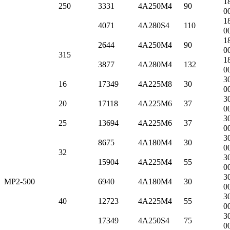
1
250
3331
4А250M4
90
0
1
4071
4А280S4
110
0
1
2644
4А250M4
90
0
315
1
3877
4А280M4
132
0
3
16
17349
4А225M8
30
0
3
20
17118
4А225M6
37
0
3
25
13694
4А225M6
37
0
3
8675
4А180M4
30
0
32
3
15904
4А225M4
55
0
3
МР2-500
6940
4А180M4
30
0
3
40
12723
4А225M4
55
0
3
17349
4А250S4
75
0