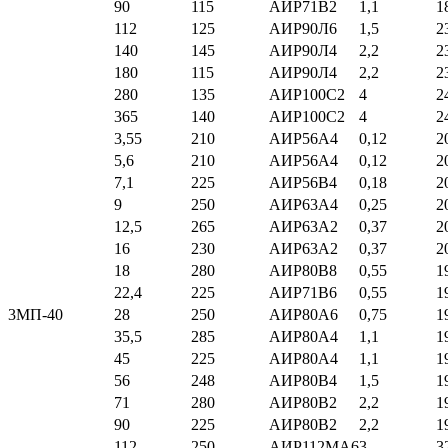
90
115
АИР71В2
1,1
1
112
125
АИР90Л6
1,5
2
140
145
АИР90Л4
2,2
2
180
115
АИР90Л4
2,2
2
280
135
АИР100С2
4
2
365
140
АИР100С2
4
2
3,55
210
АИР56А4
0,12
2
5,6
210
АИР56А4
0,12
2
7,1
225
АИР56В4
0,18
2
9
250
АИР63А4
0,25
2
12,5
265
АИР63А2
0,37
2
16
230
АИР63А2
0,37
2
18
280
АИР80В8
0,55
1
22,4
225
АИР71В6
0,55
1
3МП-40
28
250
АИР80А6
0,75
1
35,5
285
АИР80А4
1,1
1
45
225
АИР80А4
1,1
1
56
248
АИР80В4
1,5
1
71
280
АИР80В2
2,2
1
90
225
АИР80В2
2,2
1
112
250
АИР112МА6
3
3