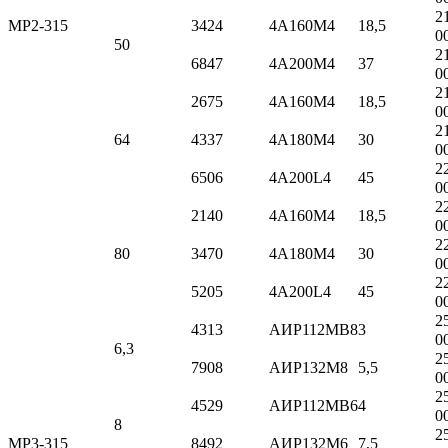
2
МР2-315
3424
4А160M4
18,5
0
50
2
6847
4А200M4
37
0
2
2675
4А160M4
18,5
0
2
64
4337
4А180M4
30
0
2
6506
4А200L4
45
0
2
2140
4А160M4
18,5
0
2
80
3470
4А180M4
30
0
2
5205
4А200L4
45
0
2
4313
АИР112MB8
3
0
6,3
2
7908
АИР132M8
5,5
0
2
4529
АИР112MB6
4
0
8
2
МР3-315
8492
АИР132M6
7,5