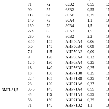
71
72
63В2
0,55
1
90
57
63В2
0,55
1
112
64
80А6
0,75
1
140
73
80А4
1,1
1
180
78
80В4
1,5
1
224
63
80А2
1,5
1
280
73
80В2
2,2
1
3,55
155
АИР50А4
0,06
1
5,6
145
АИР50В4
0,09
1
7,1
115
АИР50А2
0,09
1
9
120
АИР56А4
0,12
1
12,5
130
АИР63А4
0,25
1
16
140
АИР56В2
0,25
1
18
130
АИР71В8
0,25
1
22,4
105
АИР71В8
0,25
1
28
120
АИР71А6
0,37
1
35,5
145
АИР71А4
0,55
1
3МП-31,5
45
115
АИР71А4
0,55
1
56
150
АИР71В4
0,75
1
71
145
АИР71В2
1,1
1