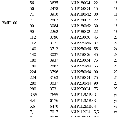
56
3635
АИР180С4
22
1
56
2478
АИР160С4
15
1
71
3910
АИР180М2
30
1
71
2867
АИР180С2
22
1
3МП100
90
3084
АИР180М2
30
1
90
2262
АИР180С2
22
1
112
3796
АИР250С6
45
2
112
3121
АИР225М6
37
2
140
3712
АИР250М6
55
2
140
3037
АИР250С6
45
2
180
3937
АИР250С4
75
2
180
2887
АИР225М4
55
2
224
3796
АИР250М4
90
2
224
3163
АИР250С4
75
2
280
3037
АИР250М4
90
2
280
3531
АИР250С4
75
2
3,55
7655
АИР112МВ8
3
у
4,4
6176
АИР112МВ8
3
у
5,6
6470
АИР112МВ6
4
у
7,1
7017
АИР112Л4
5,5
у