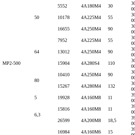
3
5552
4А180M4
30
0
3
50
10178
4А225M4
55
0
3
16655
4А250M4
90
0
3
7952
4А225M4
55
0
3
64
13012
4А250M4
90
0
3
МР2-500
15904
4А280S4
110
0
3
10410
4А250M4
90
0
80
3
15267
4А280M4
132
0
3
5
19928
4А160M8
11
0
3
15816
4А160M8
11
0
6,3
3
26599
4А200M8
18,5
0
3
16984
4А160M6
15
0