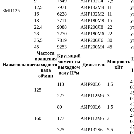
9
7549
АИР132С4
7,5
у
12,5
7971
АИР132М4
11
у
3МП125
16
6228
АИР132М2
11
у
18
7711
АИР180М8
15
у
22,4
9088
АИР200Л8
22
у
28
7270
АИР180М6
22
у
35,5
7819
АИР200Л6
30
у
45
9253
АИР200М4
45
у
Частота
Крутящий
вращения
Ц
момент на
Мощность
Наименование
выходного
Двигатель
выходном
кВт
вала
валу Н*м
об\мин
4
113
АИР90L6
1,5
0
125
4
227
АИР112M6
3
0
4
89
АИР90L6
1,5
0
4
160
177
АИР112M6
3
0
4
325
АИР132S6
5,5
0