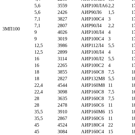
5,6
3559
АИР100ЛА6
2,2
1
5,6
2426
АИР90Л6
1,5
1
7,1
3827
АИР100С4
3
1
7,1
2807
АИР90Л4
2,2
1
3МП100
9
4026
АИР100Л4
4
1
9
3019
АИР100С4
3
1
12,5
3986
АИР112Л4
5,5
1
12,5
2899
АИР100Л4
4
1
16
3114
АИР100Л2
5,5
1
16
2265
АИР100С2
4
1
18
3855
АИР160С8
7,5
1
18
2827
АИР132М8
5,5
1
22,4
4544
АИР160М8
11
1
22,4
3098
АИР160С8
7,5
1
28
3635
АИР160С8
7,5
1
28
2478
АИР160С6
11
1
35,5
3910
АИР160М6
15
1
35,5
2867
АИР160С6
11
1
45
4524
АИР180С4
22
1
45
3084
АИР160С4
15
1