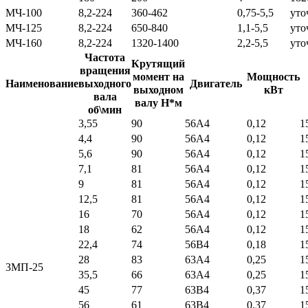
МЧ-100
8,2-224
360-462
0,75-5,5
уто
МЧ-125
8,2-224
650-840
1,1-5,5
уто
МЧ-160
8,2-224
1320-1400
2,2-5,5
уто
Частота
Крутящий
вращения
момент на
Мощность
Наименование
выходного
Двигатель
выходном
кВт
вала
валу Н*м
об\мин
3,55
90
56А4
0,12
1
4,4
90
56А4
0,12
1
5,6
90
56А4
0,12
1
7,1
81
56А4
0,12
1
9
81
56А4
0,12
1
12,5
81
56А4
0,12
1
16
70
56А4
0,12
1
18
62
56А4
0,12
1
22,4
74
56В4
0,18
1
28
83
63А4
0,25
1
3МП-25
35,5
66
63А4
0,25
1
45
77
63В4
0,37
1
56
61
63В4
0,37
1