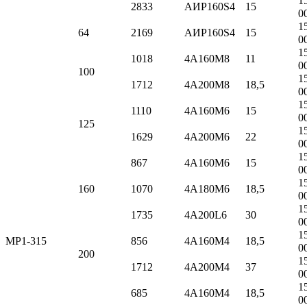
1
2833
АИР160S4
15
0
1
64
2169
АИР160S4
15
0
1
1018
4А160M8
11
0
100
1
1712
4А200M8
18,5
0
1
1110
4А160M6
15
0
125
1
1629
4А200M6
22
0
1
867
4А160M6
15
0
1
160
1070
4А180M6
18,5
0
1
1735
4А200L6
30
0
1
МР1-315
856
4А160M4
18,5
0
200
1
1712
4А200M4
37
0
1
685
4А160M4
18,5
0