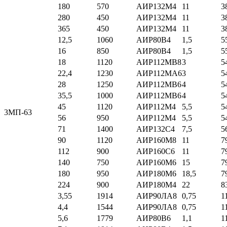
180
570
АИР132М4
11
3
280
450
АИР132М4
11
3
365
450
АИР132М4
11
3
12,5
1060
АИР80В4
1,5
5
16
850
АИР80В4
1,5
5
18
1120
АИР112МВ8
3
5
22,4
1230
АИР112МА6
3
5
28
1250
АИР112МВ6
4
5
35,5
1000
АИР112МВ6
4
5
45
1120
АИР112М4
5,5
5
3МП-63
56
950
АИР112М4
5,5
5
71
1400
АИР132С4
7,5
5
90
1120
АИР160М8
11
7
112
900
АИР160С6
11
7
140
750
АИР160М6
15
7
180
950
АИР180М6
18,5
7
224
900
АИР180М4
22
8
3,55
1914
АИР90ЛА8
0,75
1
4,4
1544
АИР90ЛА8
0,75
1
5,6
1779
АИР80В6
1,1
1