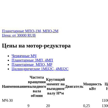
Планетарные МПО-1М, МПО-2М
Цена: от 30000 RUB
Цены на мотор-редуктора
Червячные МЧ
Планетарные 3МП, 4МП
Планетарные МПО, МР
Цилиндрические 1МЦ2С, 4МЦ2С
Частота
Крутящий
вращения
момент на
Мощность
Ц
Наименование
выходного
Двигатель
выходном
кВт
вала
валу Н*м
об\мин
МЧ-30
110
9
20
0,25
130