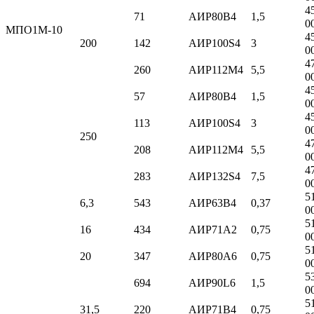
4
71
АИР80B4
1,5
0
МПО1М-10
4
200
142
АИР100S4
3
0
4
260
АИР112M4
5,5
0
4
57
АИР80B4
1,5
0
4
113
АИР100S4
3
0
250
4
208
АИР112M4
5,5
0
4
283
АИР132S4
7,5
0
5
6,3
543
АИР63В4
0,37
0
5
16
434
АИР71A2
0,75
0
5
20
347
АИР80A6
0,75
0
5
694
АИР90L6
1,5
0
5
31,5
220
АИР71B4
0,75