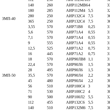
140
260
АИР112МВ6
4
3
180
285
АИР112М4
5,5
3
280
250
АИР132С4
7,5
3
3МП-40
365
250
АИР132С4
7,5
3
3,55
570
АИР71В8
0,25
3
5,6
570
АИР71А4
0,55
3
7,1
570
АИР71А4
0,55
3
9
555
АИР71А4
0,55
3
12,5
525
АИР71А2
0,75
3
16
445
АИР71А2
0,75
3
18
570
АИР90ЛВ8
1,1
3
22,4
570
АИР90Л6
1,5
3
28
495
АИР90Л6
1,5
3
3МП-50
35,5
570
АИР90Л4
2,2
3
45
480
АИР90Л4
2,2
3
56
510
АИР100С4
3
3
71
530
АИР100С2
4
3
90
500
АИР100Л2
5,5
3
112
455
АИР132С6
5,5
3
140
510
АИР132М6
7,5
3