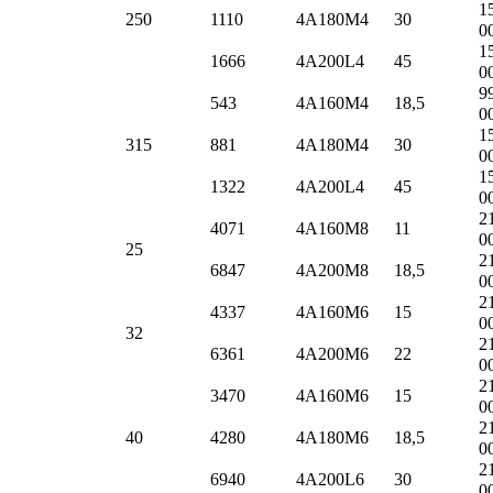
1
250
1110
4А180M4
30
0
1
1666
4А200L4
45
0
9
543
4А160M4
18,5
0
1
315
881
4А180M4
30
0
1
1322
4А200L4
45
0
2
4071
4А160M8
11
0
25
2
6847
4А200M8
18,5
0
2
4337
4А160M6
15
0
32
2
6361
4А200M6
22
0
2
3470
4А160M6
15
0
2
40
4280
4А180M6
18,5
0
2
6940
4А200L6
30
0