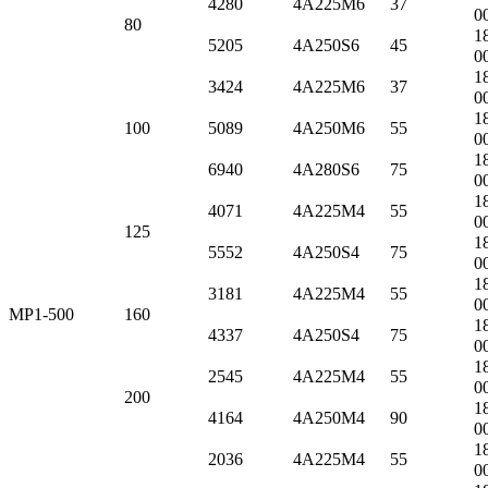
4280
4А225M6
37
0
80
1
5205
4А250S6
45
0
1
3424
4А225M6
37
0
1
100
5089
4А250M6
55
0
1
6940
4А280S6
75
0
1
4071
4А225M4
55
0
125
1
5552
4А250S4
75
0
1
3181
4А225M4
55
0
МР1-500
160
1
4337
4А250S4
75
0
1
2545
4А225M4
55
0
200
1
4164
4А250M4
90
0
1
2036
4А225M4
55
0