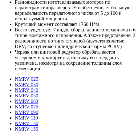
Разновидности изготавливаемых моторов по
параметрам типоразмеров. Это обеспечивает большую
вариабельность передаточного числа от 5 до 100 и
используемой мощности.
Крутящий момент составляет 1760 Н*м
Всего существует 7 видов сборки данного механизма и 6
типов монтажного исполнения. А также представлены 2
разновидности по типу ступеней (двухступенчатые
DRV; со ступенью цилиндрической формы PCRV)
Червяк или винтовой редуктор обрабатывается
углеродом и хромируется, поэтому его твердость
увеличена, несмотря на сохранение толщины слоя
цементации.
NMRV 025
NMRV 030
NMRV 040
NMRV 050
NMRV 063
NMRV 075
NMRV 090
NMRV 110
NMRV 130
NMRV 150