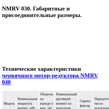
NMRV 030. Габаритные и
присоединительные размеры.
Технические характеристики
червячного мотор-редуктора NMRV
040
Обороты
Номинальный
Номинальная
на
крутящий
Передато
Сервис-
Модель
мощность
выходе n
момент на
число
фактор
мотора, кВт
вых, об/
выходном
редуктора