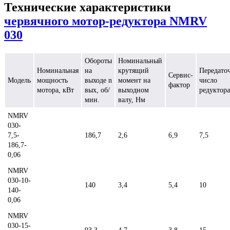
Технические характеристики
червячного мотор-редуктора NMRV
030
Обороты
Номинальный
Номинальная
на
крутящий
Передато
Сервис-
Модель
мощность
выходе n
момент на
число
фактор
мотора, кВт
вых, об/
выходном
редуктора
мин.
валу, Нм
NMRV
030-
7,5-
186,7
2,6
6,9
7,5
186,7-
0,06
NMRV
030-10-
140
3,4
5,4
10
140-
0,06
NMRV
030-15-