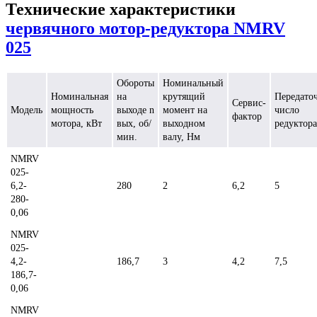
Технические характеристики
червячного мотор-редуктора NMRV
025
Обороты
Номинальный
Номинальная
на
крутящий
Передато
Сервис-
Модель
мощность
выходе n
момент на
число
фактор
мотора, кВт
вых, об/
выходном
редуктора
мин.
валу, Нм
NMRV
025-
6,2-
280
2
6,2
5
280-
0,06
NMRV
025-
4,2-
186,7
3
4,2
7,5
186,7-
0,06
NMRV