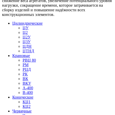
снижение веса агрегатов, увеличение потенциального уровня
нагрузки, сокращение времени, которое затрачивается на
сборку изделий и повышение надёжности всех
конструкционных элементов.
Цилиндрические
ЦУ
Ц2
Ц2У
Ц3У
ЦДН
ЦТНД
Крановые
РВЦ 80
РМ
РЦД
РК
ВК
ВКУ
А-400
В-400
Конические
КЦ1
КЦ2
Червячные