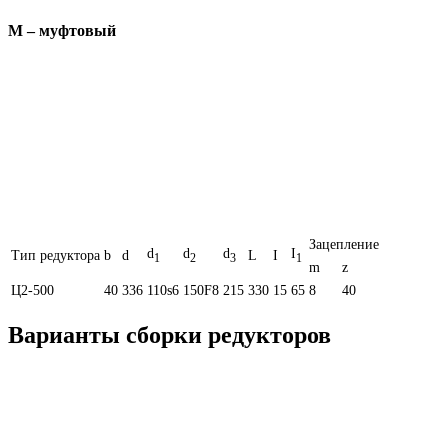
М – муфтовый
Зацепление
d
d
d
I
Тип редуктора
b
d
L
I
1
2
3
1
m
z
Ц2-500
40
336
110s6
150F8
215
330
15
65
8
40
Варианты сборки редукторов