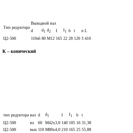
Выходной вал
Тип редуктора
d
d
I
d
I
b
t
n
L
1
2
1
Ц2-500
110s6
80
M12
165
22
28
120
3
410
К – конический
d
I
тип редуктора
вал
d
I
b
t
1
1
Ц2-500
вх
60
M42x3,0
140
105
16
31,38
Ц2-500
вых
110
М80х4,0
210
165
25
55,88