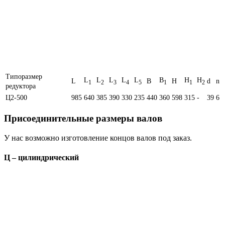
Типоразмер
L
L
L
L
L
B
H
H
L
B
H
d
n
1
2
3
4
5
1
1
2
редуктора
Ц2-500
985
640
385
390
330
235
440
360
598
315
-
39
6
Присоединительные размеры валов
У нас возможно изготовление концов валов под заказ.
Ц – цилиндрический