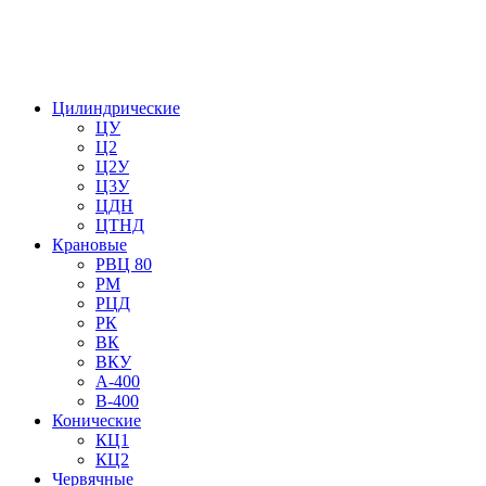
Цилиндрические
ЦУ
Ц2
Ц2У
Ц3У
ЦДН
ЦТНД
Крановые
РВЦ 80
РМ
РЦД
РК
ВК
ВКУ
А-400
В-400
Конические
КЦ1
КЦ2
Червячные