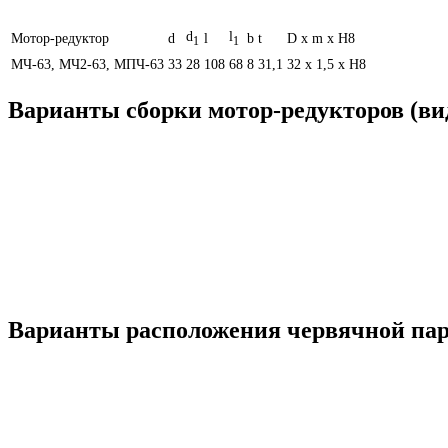
d
l
Мотор-редуктор
d
l
b
t
D х m х H8
1
1
МЧ-63, МЧ2-63, МПЧ-63
33
28
108
68
8
31,1
32 х 1,5 х H8
Варианты сборки мотор-редукторов (вид
Варианты расположения червячной пары