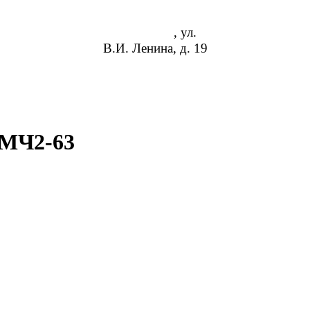
Волгоград
, ул.
В.И. Ленина, д. 19
8 (952) 954-14-19
info@rosreduktor.ru
 МЧ2-63