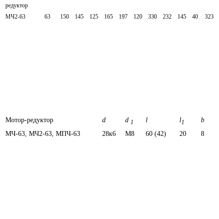
редуктор
МЧ2-63
63
150
145
125
165
197
120
330
232
145
40
323
Мотор-редуктор
d
d
l
l
b
1
1
МЧ-63, МЧ2-63, МПЧ-63
28к6
М8
60 (42)
20
8