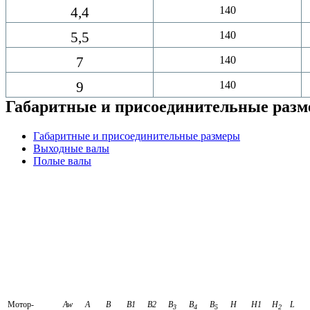
4,4
140
5,5
140
7
140
9
140
Габаритные и присоединительные раз
Габаритные и присоединительные размеры
Выходные валы
Полые валы
Мотор-
Aw
A
В
B1
B2
B
B
B
H
H1
H
L
3
4
5
2