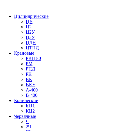
Цилиндрические
ЦУ
Ц2
Ц2У
Ц3У
ЦДН
ЦТНД
Крановые
РВЦ 80
РМ
РЦД
РК
ВК
ВКУ
А-400
В-400
Конические
КЦ1
КЦ2
Червячные
Ч
2Ч