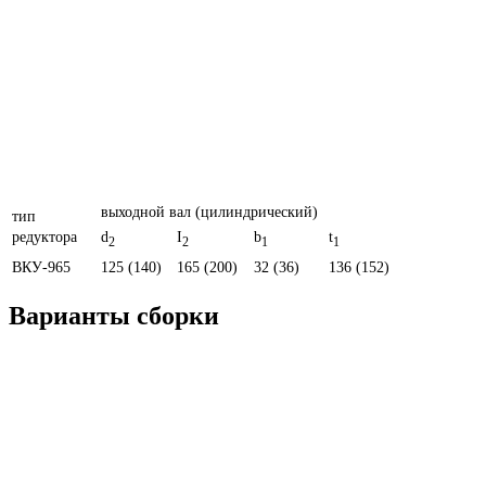
выходной вал (цилиндрический)
тип
редуктора
d
I
b
t
2
2
1
1
ВКУ-965
125 (140)
165 (200)
32 (36)
136 (152)
Варианты сборки