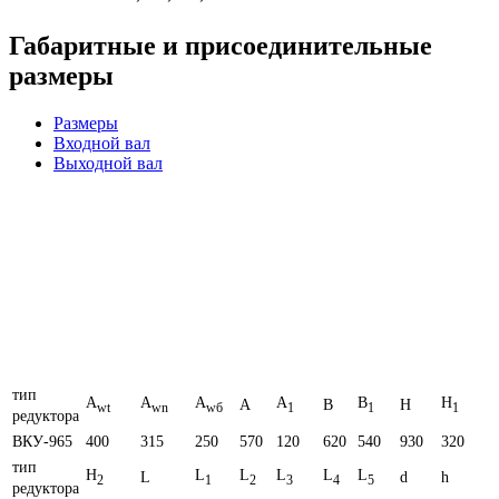
Габаритные и присоединительные
размеры
Размеры
Входной вал
Выходной вал
тип
A
A
A
A
B
H
A
B
H
wt
wn
wб
1
1
1
редуктора
ВКУ-965
400
315
250
570
120
620
540
930
320
тип
H
L
L
L
L
L
L
d
h
2
1
2
3
4
5
редуктора