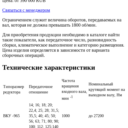
Цена: от
390 000
RUB
Связаться с менеджером
Ограничением служит величина оборотов, передаваемых на
вал, которая не должна превышать 1800 об/мин.
Для приобретения продукции необходимо в каталоге найти
такие показатели, как передаточное число, разновидность
сборки, климатическое выполнение и категорию размещения.
Цена изделия определяется в зависимости от варианта
сборочных операций.
Технические характеристики
Частота
Номинальный
вращения
Типоразмер
Передаточное
крутящий момент на
входного вала,
редуктора
отношение
выходном валу, Нм
-1
мин
14; 16; 18; 20;
22,4; 25; 28; 31,5;
ВКУ -965
35,5; 40; 45; 50;
1000
до 27200
56; 63; 71; 80; 90;
100; 112; 125;140