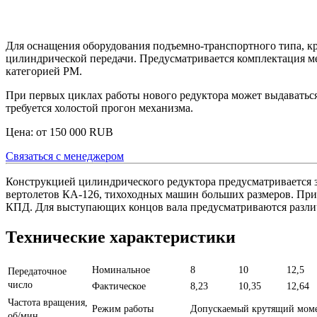
Для оснащения оборудования подъемно-транспортного типа, кр
цилиндрической передачи. Предусматривается комплектация м
категорией РМ.
При первых циклах работы нового редуктора может выдаваться 
требуется холостой прогон механизма.
Цена: от
150 000
RUB
Связаться с менеджером
Конструкцией цилиндрического редуктора предусматривается з
вертолетов КА-126, тихоходных машин больших размеров. При
КПД. Для выступающих концов вала предусматриваются разли
Технические характеристики
Номинальное
8
10
12,5
Передаточное
число
Фактическое
8,23
10,35
12,64
Частота вращения,
Режим работы
Допускаемый крутящий моме
об/мин