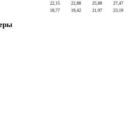
22,15
22,88
25,88
27,47
18,77
19,42
21,97
23,19
меры