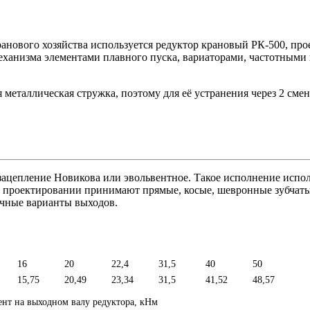
анового хозяйства используется
редуктор крановый РК-500
, пр
еханизма элементами плавного пуска, вариаторами, частотными 
металлическая стружка, поэтому для её устранения через 2 сме
ацепление Новикова или эвольвентное. Такое исполнение исполь
 проектировании принимают прямые, косые, шевронные зубчатые
чные варианты выходов.
16
20
22,4
31,5
40
50
15,75
20,49
23,34
31,5
41,52
48,57
нт на выходном валу редуктора, кНм