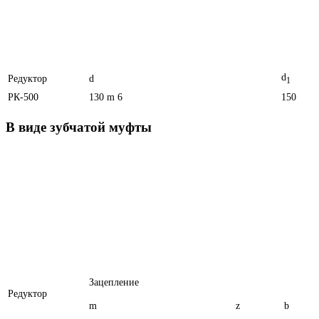
d
Редуктор
d
1
РК-500
130 m 6
150
В виде зубчатой муфты
Зацепление
Редуктор
m
z
b