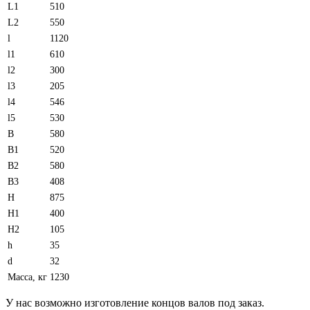
L1
510
L2
550
l
1120
l1
610
l2
300
l3
205
l4
546
l5
530
B
580
B1
520
B2
580
B3
408
H
875
H1
400
H2
105
h
35
d
32
Масса, кг
1230
У нас возможно изготовление концов валов под заказ.