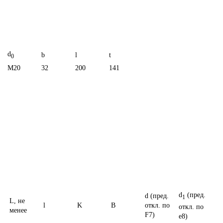
d
b
l
t
0
M20
32
200
141
d
(пред.
d (пред.
1
L, не
l
K
B
откл. по
откл. по
менее
F7)
e8)