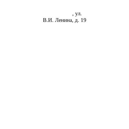
Волгоград
, ул.
В.И. Ленина, д. 19
8 (952) 954-14-19
info@rosreduktor.ru