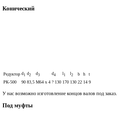
Конический
d
d
d
d
l
l
Редуктор
b
h
t
1
2
3
4
1
2
РК-500
90
83,5
M64 x 4
? 130
170
130
22
14
9
У нас возможно изготовление концов валов под заказ.
Под муфты