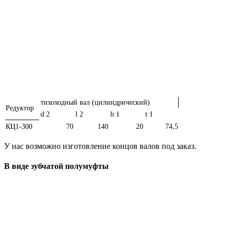
тихоходный вал (цилиндрический)
Редуктор
d 2
l 2
b 1
t 1
КЦ1-300
70
140
20
74,5
У нас возможно изготовление концов валов под заказ.
В виде зубчатой полумуфты