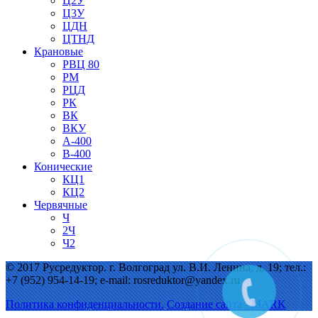
Ц2У
Ц3У
ЦДН
ЦТНД
Крановые
РВЦ 80
РМ
РЦД
РК
ВК
ВКУ
А-400
В-400
Конические
КЦ1
КЦ2
Червячные
Ч
2Ч
Ч2
© 2017 Русредуктор. г. Волгоград ул. В.И. Ленина, д. 19; тел.:
+7 (952) 954-14-19; e-mail: rosreduktor@yandex.ru
Политика конфиденциальности.
Создание сайта - MARK