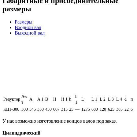
Габаритные и присоединительные
размеры
Размеры
Входной вал
Выходной вал
Aw
h
Редуктор
A
A 1
B
H
H 1
h
L
L 1
L 2
L 3
L 4
d
п
т
1
КЦ1-300
300
545
350
450
607
315
25
—
1275
680
120
625
385
22
6
У нас возможно изготовление концов валов под заказ.
Цилиндрический