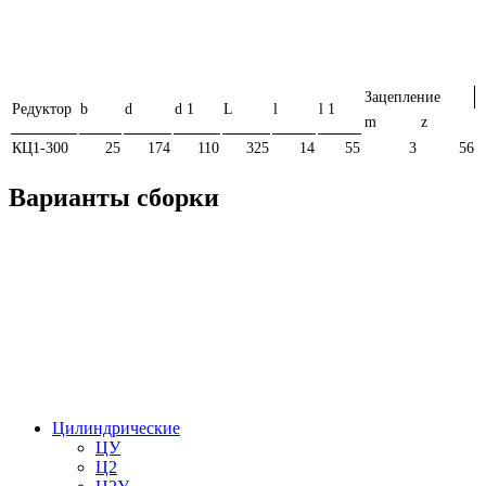
Зацепление
Редуктор
b
d
d 1
L
l
l 1
m
z
КЦ1-300
25
174
110
325
14
55
3
56
Варианты сборки
Цилиндрические
ЦУ
Ц2